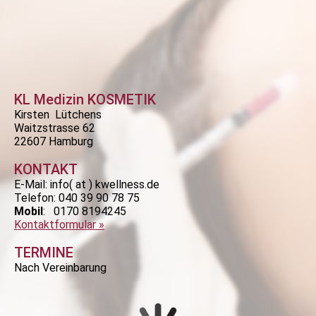
KL Medizin KOSMETIK
Kirsten Lütchens
Waitzstrasse 62
22607 Hamburg
KONTAKT
E-Mail:
info( at ) kwellness.de
Telefon:
040 39 90 78 75
Mobil
: 0170 8194245
Kontaktformular »
TERMINE
Nach Vereinbarung