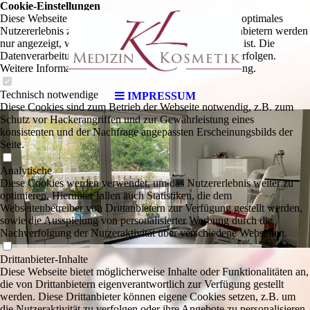
Cookie-Einstellungen
Diese Webseite verwendet Cookies, um Besuchern ein optimales
Nutzererlebnis zu bieten. Bestimmte Inhalte von Drittanbietern werden
nur angezeigt, wenn die entsprechende Option aktiviert ist. Die
Datenverarbeitung kann dann auch in einem Drittland erfolgen.
Weitere Informationen hierzu in der Datenschutzerklärung.
Technisch notwendige
IMPRESSUM
Diese Cookies sind zum Betrieb der Webseite notwendig, z.B. zum
Schutz vor Hackerangriffen und zur Gewährleistung eines
konsistenten und der Nachfrage angepassten Erscheinungsbilds der
Seite.
Analytische
Diese Cookies werden verwendet, um das Nutzererlebnis weiter zu
optimieren. Hierunter fallen auch Statistiken, die dem
Webseitenbetreiber von Drittanbietern zur Verfügung gestellt werden,
sowie die Ausspielung von personalisierter Werbung durch die
Nachverfolgung der Nutzeraktivität über verschiedene Webseiten.
Drittanbieter-Inhalte
Diese Webseite bietet möglicherweise Inhalte oder Funktionalitäten an,
die von Drittanbietern eigenverantwortlich zur Verfügung gestellt
werden. Diese Drittanbieter können eigene Cookies setzen, z.B. um
die Nutzeraktivität zu verfolgen oder ihre Angebote zu personalisieren